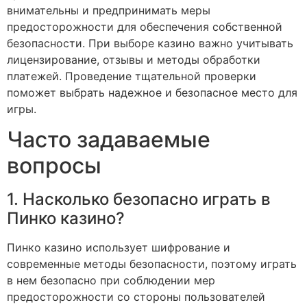
внимательны и предпринимать меры
предосторожности для обеспечения собственной
безопасности. При выборе казино важно учитывать
лицензирование, отзывы и методы обработки
платежей. Проведение тщательной проверки
поможет выбрать надежное и безопасное место для
игры.
Часто задаваемые
вопросы
1. Насколько безопасно играть в
Пинко казино?
Пинко казино использует шифрование и
современные методы безопасности, поэтому играть
в нем безопасно при соблюдении мер
предосторожности со стороны пользователей