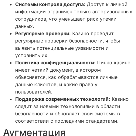
Системы контроля доступа:
Доступ к личной
информации ограничен только авторизованных
сотрудников, что уменьшает риск утечки
данных.
Регулярные проверки:
Казино проводит
регулярные проверки безопасности, чтобы
выявить потенциальные уязвимости и
устранить их.
Политика конфиденциальности:
Пинко казино
имеет четкий документ, в котором
объясняется, как обрабатываются личные
данные клиентов, и какие права у
пользователей.
Поддержка современных технологий:
Казино
следит за новыми технологиями в области
безопасности и обновляет свои системы в
соответствии с последними стандартами.
Аугментация