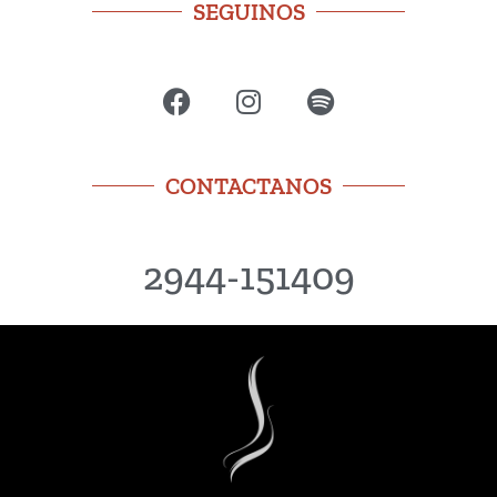
SEGUINOS
CONTACTANOS
2944-151409