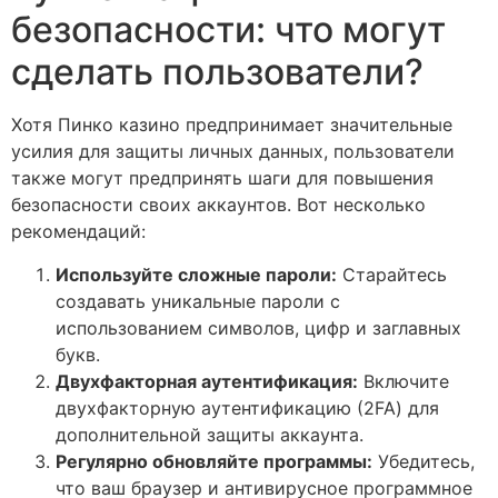
безопасности: что могут
сделать пользователи?
Хотя Пинко казино предпринимает значительные
усилия для защиты личных данных, пользователи
также могут предпринять шаги для повышения
безопасности своих аккаунтов. Вот несколько
рекомендаций:
Используйте сложные пароли:
Старайтесь
создавать уникальные пароли с
использованием символов, цифр и заглавных
букв.
Двухфакторная аутентификация:
Включите
двухфакторную аутентификацию (2FA) для
дополнительной защиты аккаунта.
Регулярно обновляйте программы:
Убедитесь,
что ваш браузер и антивирусное программное