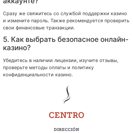
аккаунте?
Сразу же свяжитесь со службой поддержки казино
и измените пароль. Также рекомендуется проверить
свои финансовые транзакции.
5. Как выбрать безопасное онлайн-
казино?
Убедитесь в наличии лицензии, изучите отзывы,
проверьте методы оплаты и политику
конфиденциальности казино.
CENTRO
DIRECCIÓN