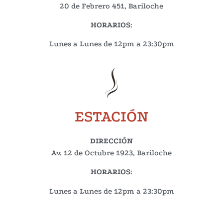
20 de Febrero 451, Bariloche
HORARIOS
:
Lunes a Lunes de 12pm a 23:30pm
ESTACIÓN
DIRECCIÓN
Av. 12 de Octubre 1923, Bariloche
HORARIOS
:
Lunes a Lunes de 12pm a 23:30pm