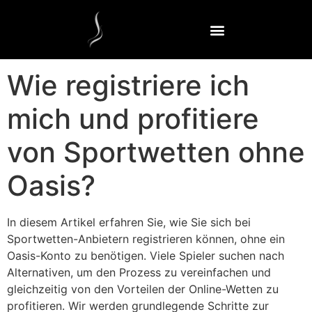
Wie registriere ich
mich und profitiere
von Sportwetten ohne
Oasis?
In diesem Artikel erfahren Sie, wie Sie sich bei
Sportwetten-Anbietern registrieren können, ohne ein
Oasis-Konto zu benötigen. Viele Spieler suchen nach
Alternativen, um den Prozess zu vereinfachen und
gleichzeitig von den Vorteilen der Online-Wetten zu
profitieren. Wir werden grundlegende Schritte zur