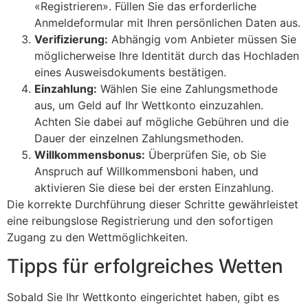
«Registrieren». Füllen Sie das erforderliche
Anmeldeformular mit Ihren persönlichen Daten aus.
Verifizierung:
Abhängig vom Anbieter müssen Sie
möglicherweise Ihre Identität durch das Hochladen
eines Ausweisdokuments bestätigen.
Einzahlung:
Wählen Sie eine Zahlungsmethode
aus, um Geld auf Ihr Wettkonto einzuzahlen.
Achten Sie dabei auf mögliche Gebühren und die
Dauer der einzelnen Zahlungsmethoden.
Willkommensbonus:
Überprüfen Sie, ob Sie
Anspruch auf Willkommensboni haben, und
aktivieren Sie diese bei der ersten Einzahlung.
Die korrekte Durchführung dieser Schritte gewährleistet
eine reibungslose Registrierung und den sofortigen
Zugang zu den Wettmöglichkeiten.
Tipps für erfolgreiches Wetten
Sobald Sie Ihr Wettkonto eingerichtet haben, gibt es