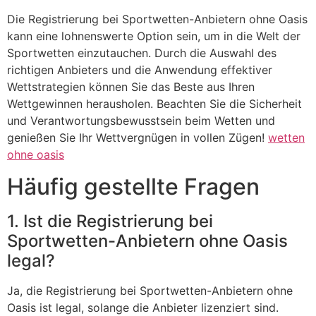
Die Registrierung bei Sportwetten-Anbietern ohne Oasis
kann eine lohnenswerte Option sein, um in die Welt der
Sportwetten einzutauchen. Durch die Auswahl des
richtigen Anbieters und die Anwendung effektiver
Wettstrategien können Sie das Beste aus Ihren
Wettgewinnen herausholen. Beachten Sie die Sicherheit
und Verantwortungsbewusstsein beim Wetten und
genießen Sie Ihr Wettvergnügen in vollen Zügen!
wetten
ohne oasis
Häufig gestellte Fragen
1. Ist die Registrierung bei
Sportwetten-Anbietern ohne Oasis
legal?
Ja, die Registrierung bei Sportwetten-Anbietern ohne
Oasis ist legal, solange die Anbieter lizenziert sind.