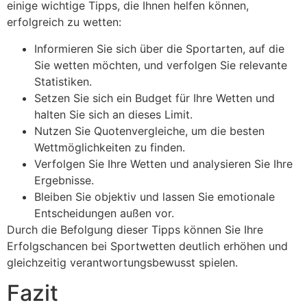
einige wichtige Tipps, die Ihnen helfen können,
erfolgreich zu wetten:
Informieren Sie sich über die Sportarten, auf die
Sie wetten möchten, und verfolgen Sie relevante
Statistiken.
Setzen Sie sich ein Budget für Ihre Wetten und
halten Sie sich an dieses Limit.
Nutzen Sie Quotenvergleiche, um die besten
Wettmöglichkeiten zu finden.
Verfolgen Sie Ihre Wetten und analysieren Sie Ihre
Ergebnisse.
Bleiben Sie objektiv und lassen Sie emotionale
Entscheidungen außen vor.
Durch die Befolgung dieser Tipps können Sie Ihre
Erfolgschancen bei Sportwetten deutlich erhöhen und
gleichzeitig verantwortungsbewusst spielen.
Fazit