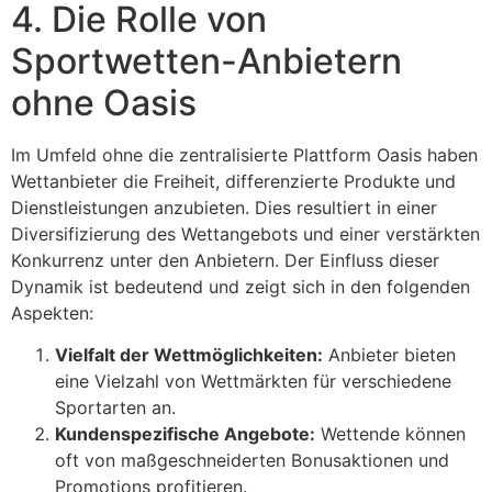
4. Die Rolle von
Sportwetten-Anbietern
ohne Oasis
Im Umfeld ohne die zentralisierte Plattform Oasis haben
Wettanbieter die Freiheit, differenzierte Produkte und
Dienstleistungen anzubieten. Dies resultiert in einer
Diversifizierung des Wettangebots und einer verstärkten
Konkurrenz unter den Anbietern. Der Einfluss dieser
Dynamik ist bedeutend und zeigt sich in den folgenden
Aspekten:
Vielfalt der Wettmöglichkeiten:
Anbieter bieten
eine Vielzahl von Wettmärkten für verschiedene
Sportarten an.
Kundenspezifische Angebote:
Wettende können
oft von maßgeschneiderten Bonusaktionen und
Promotions profitieren.