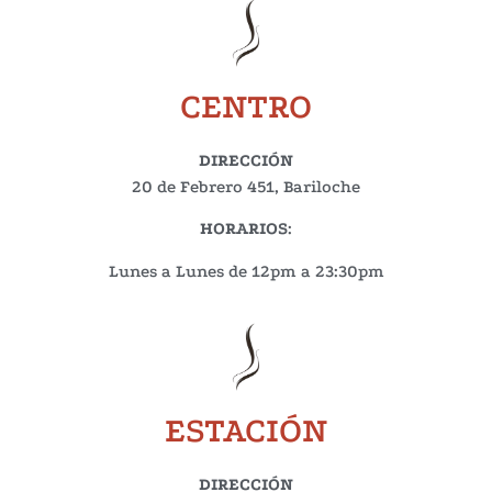
CENTRO
DIRECCIÓN
20 de Febrero 451, Bariloche
HORARIOS
:
Lunes a Lunes de 12pm a 23:30pm
ESTACIÓN
DIRECCIÓN