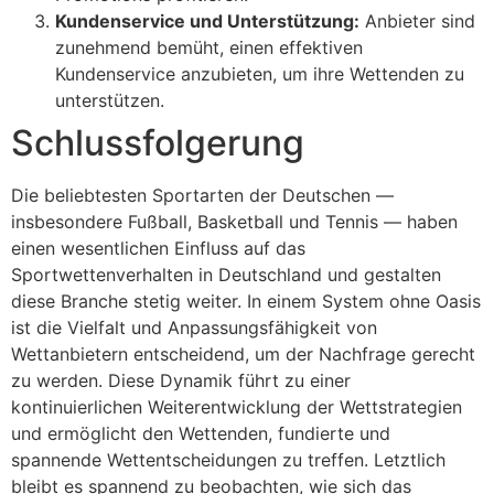
Kundenservice und Unterstützung:
Anbieter sind
zunehmend bemüht, einen effektiven
Kundenservice anzubieten, um ihre Wettenden zu
unterstützen.
Schlussfolgerung
Die beliebtesten Sportarten der Deutschen —
insbesondere Fußball, Basketball und Tennis — haben
einen wesentlichen Einfluss auf das
Sportwettenverhalten in Deutschland und gestalten
diese Branche stetig weiter. In einem System ohne Oasis
ist die Vielfalt und Anpassungsfähigkeit von
Wettanbietern entscheidend, um der Nachfrage gerecht
zu werden. Diese Dynamik führt zu einer
kontinuierlichen Weiterentwicklung der Wettstrategien
und ermöglicht den Wettenden, fundierte und
spannende Wettentscheidungen zu treffen. Letztlich
bleibt es spannend zu beobachten, wie sich das