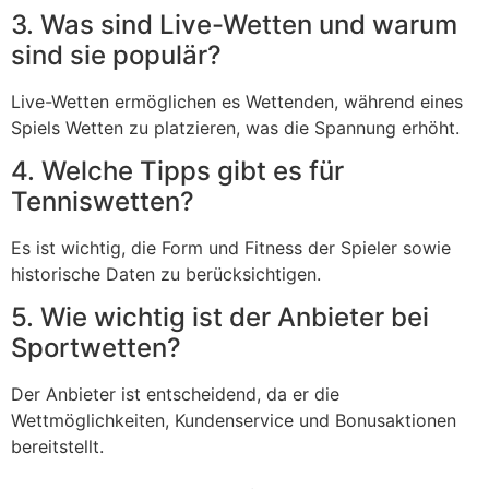
3. Was sind Live-Wetten und warum
sind sie populär?
Live-Wetten ermöglichen es Wettenden, während eines
Spiels Wetten zu platzieren, was die Spannung erhöht.
4. Welche Tipps gibt es für
Tenniswetten?
Es ist wichtig, die Form und Fitness der Spieler sowie
historische Daten zu berücksichtigen.
5. Wie wichtig ist der Anbieter bei
Sportwetten?
Der Anbieter ist entscheidend, da er die
Wettmöglichkeiten, Kundenservice und Bonusaktionen
bereitstellt.