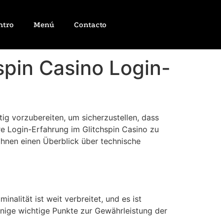
ntro
Menú
Contacto
spin Casino Login-
tig vorzubereiten, um sicherzustellen, dass
hre Login-Erfahrung im Glitchspin Casino zu
 Ihnen einen Überblick über technische
nalität ist weit verbreitet, und es ist
einige wichtige Punkte zur Gewährleistung der