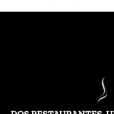
DOS RESTAURANTES, U