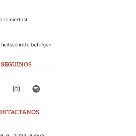
ptimiert ist.
rheitsschritte befolgen.
SEGUINOS
ONTACTANOS