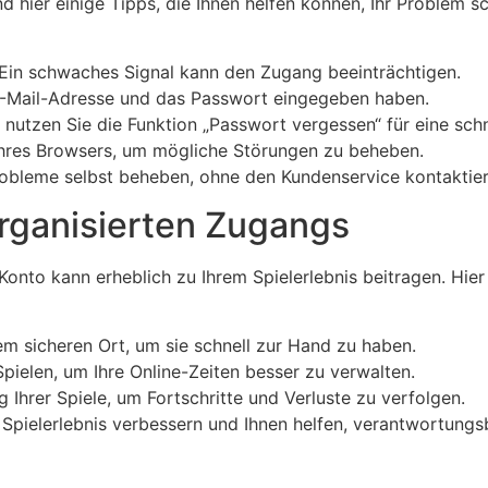
hier einige Tipps, die Ihnen helfen können, Ihr Problem s
 Ein schwaches Signal kann den Zugang beeinträchtigen.
ge E-Mail-Adresse und das Passwort eingegeben haben.
nutzen Sie die Funktion „Passwort vergessen“ für eine schn
Ihres Browsers, um mögliche Störungen zu beheben.
Probleme selbst beheben, ohne den Kundenservice kontakti
rganisierten Zugangs
onto kann erheblich zu Ihrem Spielerlebnis beitragen. Hier 
m sicheren Ort, um sie schnell zur Hand zu haben.
pielen, um Ihre Online-Zeiten besser zu verwalten.
 Ihrer Spiele, um Fortschritte und Verluste zu verfolgen.
 Spielerlebnis verbessern und Ihnen helfen, verantwortungs