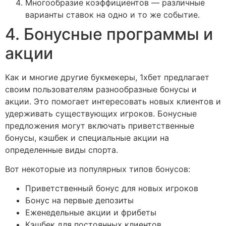
Многообразие коэффициентов — различные
варианты ставок на одно и то же событие.
4. Бонусные программы и
акции
Как и многие другие букмекеры, 1хбет предлагает
своим пользователям разнообразные бонусы и
акции. Это помогает интересовать новых клиентов и
удерживать существующих игроков. Бонусные
предложения могут включать приветственные
бонусы, кэшбек и специальные акции на
определенные виды спорта.
Вот некоторые из популярных типов бонусов:
Приветственный бонус для новых игроков
Бонус на первые депозиты
Еженедельные акции и фрибеты
Кэшбек для постоянных клиентов