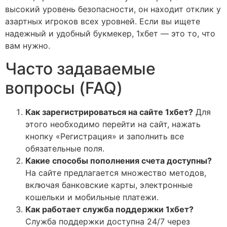
высокий уровень безопасности, он находит отклик у
азартных игроков всех уровней. Если вы ищете
надежный и удобный букмекер, 1хбет — это то, что
вам нужно.
Часто задаваемые
вопросы (FAQ)
Как зарегистрироваться на сайте 1хбет?
Для
этого необходимо перейти на сайт, нажать
кнопку «Регистрация» и заполнить все
обязательные поля.
Какие способы пополнения счета доступны?
На сайте предлагается множество методов,
включая банковские карты, электронные
кошельки и мобильные платежи.
Как работает служба поддержки 1хбет?
Служба поддержки доступна 24/7 через