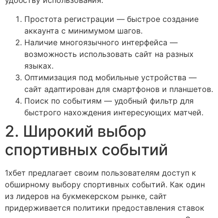
удобству использования:
Простота регистрации — быстрое создание
аккаунта с минимумом шагов.
Наличие многоязычного интерфейса —
возможность использовать сайт на разных
языках.
Оптимизация под мобильные устройства —
сайт адаптирован для смартфонов и планшетов.
Поиск по событиям — удобный фильтр для
быстрого нахождения интересующих матчей.
2. Широкий выбор
спортивных событий
1хбет предлагает своим пользователям доступ к
обширному выбору спортивных событий. Как один
из лидеров на букмекерском рынке, сайт
придерживается политики предоставления ставок