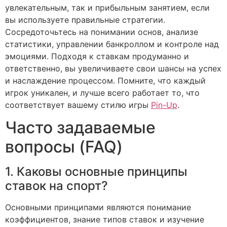
увлекательным, так и прибыльным занятием, если
вы используете правильные стратегии.
Сосредоточьтесь на понимании основ, анализе
статистики, управлении банкроллом и контроле над
эмоциями. Подходя к ставкам продуманно и
ответственно, вы увеличиваете свои шансы на успех
и наслаждение процессом. Помните, что каждый
игрок уникален, и лучше всего работает то, что
соответствует вашему стилю игры
Pin-Up
.
Часто задаваемые
вопросы (FAQ)
1. Каковы основные принципы
ставок на спорт?
Основными принципами являются понимание
коэффициентов, знание типов ставок и изучение