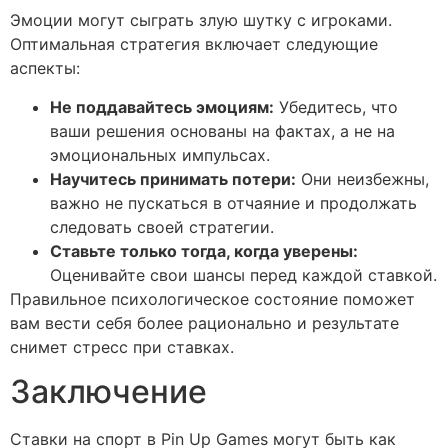
Эмоции могут сыграть злую шутку с игроками.
Оптимальная стратегия включает следующие
аспекты:
Не поддавайтесь эмоциям:
Убедитесь, что
ваши решения основаны на фактах, а не на
эмоциональных импульсах.
Научитесь принимать потери:
Они неизбежны,
важно не пускаться в отчаяние и продолжать
следовать своей стратегии.
Ставьте только тогда, когда уверены:
Оценивайте свои шансы перед каждой ставкой.
Правильное психологическое состояние поможет
вам вести себя более рационально и результате
снимет стресс при ставках.
Заключение
Ставки на спорт в Pin Up Games могут быть как