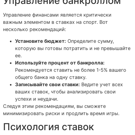
Управление банкроллом
Управление финансами является критически
важным элементом в ставках на спорт. Вот
несколько рекомендаций:
Установите бюджет:
Определите сумму,
которую вы готовы потратить и не превышайте
ее.
Используйте процент от банкролла:
Рекомендуется ставить не более 1-5% вашего
общего банка на одну ставку.
Записывайте свои ставки:
Ведите учет всех
ваших ставок, чтобы анализировать свои
успехи и неудачи.
Следуя этим рекомендациям, вы сможете
минимизировать риски и продлить время игры.
Психология ставок