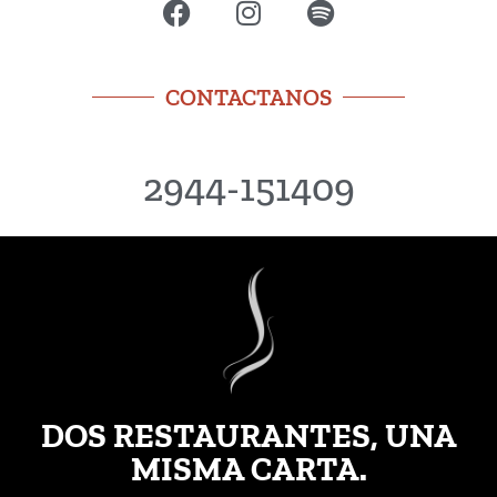
CONTACTANOS
2944-151409
DOS RESTAURANTES, UNA
MISMA CARTA.