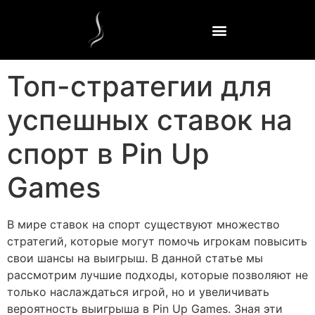
Топ-стратегии для
успешных ставок на
спорт в Pin Up
Games
В мире ставок на спорт существуют множество
стратегий, которые могут помочь игрокам повысить
свои шансы на выигрыш. В данной статье мы
рассмотрим лучшие подходы, которые позволяют не
только наслаждаться игрой, но и увеличивать
вероятность выигрыша в Pin Up Games. Зная эти