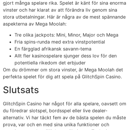
gjort många spelare rika. Spelet är känt för sina enorma
vinster och har klarat av att förändra liv genom sina
stora utbetalningar. Här är några av de mest spännande
aspekterna av Mega Moolah:
Tre olika jackpots: Mini, Minor, Major och Mega
Fria spins-runda med extra vinstpotential
En färgglad afrikansk savann-tema
Allt fler kasinospelare sjunger dess lov för den
potentiella rikedom det erbjuder
Om du drömmer om stora vinster, är Mega Moolah det
perfekta spelet för dig att spela på GlitchSpin Casino.
Slutsats
GlitchSpin Casino har något för alla spelare, oavsett om
du föredrar slotspel, bordsspel eller live dealer-
alternativ. Vi har täckt fem av de bästa spelen du måste
prova, var och en med sina unika funktioner och