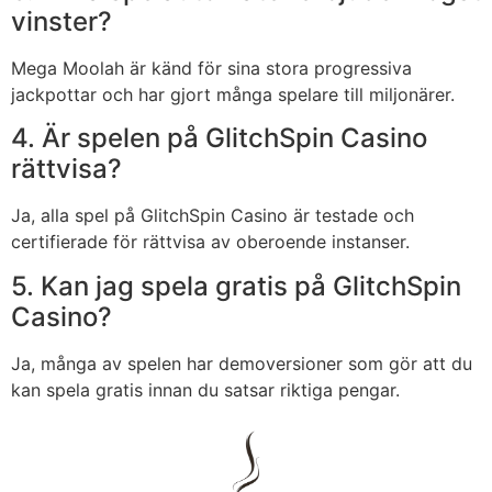
vinster?
Mega Moolah är känd för sina stora progressiva
jackpottar och har gjort många spelare till miljonärer.
4. Är spelen på GlitchSpin Casino
rättvisa?
Ja, alla spel på GlitchSpin Casino är testade och
certifierade för rättvisa av oberoende instanser.
5. Kan jag spela gratis på GlitchSpin
Casino?
Ja, många av spelen har demoversioner som gör att du
kan spela gratis innan du satsar riktiga pengar.