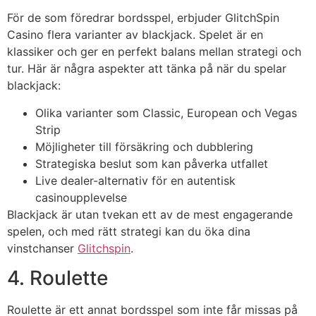
För de som föredrar bordsspel, erbjuder GlitchSpin
Casino flera varianter av blackjack. Spelet är en
klassiker och ger en perfekt balans mellan strategi och
tur. Här är några aspekter att tänka på när du spelar
blackjack:
Olika varianter som Classic, European och Vegas
Strip
Möjligheter till försäkring och dubblering
Strategiska beslut som kan påverka utfallet
Live dealer-alternativ för en autentisk
casinoupplevelse
Blackjack är utan tvekan ett av de mest engagerande
spelen, och med rätt strategi kan du öka dina
vinstchanser
Glitchspin
.
4. Roulette
Roulette är ett annat bordsspel som inte får missas på