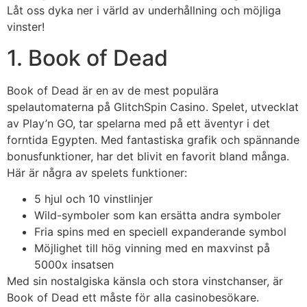
Låt oss dyka ner i värld av underhållning och möjliga
vinster!
1. Book of Dead
Book of Dead är en av de mest populära
spelautomaterna på GlitchSpin Casino. Spelet, utvecklat
av Play’n GO, tar spelarna med på ett äventyr i det
forntida Egypten. Med fantastiska grafik och spännande
bonusfunktioner, har det blivit en favorit bland många.
Här är några av spelets funktioner:
5 hjul och 10 vinstlinjer
Wild-symboler som kan ersätta andra symboler
Fria spins med en speciell expanderande symbol
Möjlighet till hög vinning med en maxvinst på
5000x insatsen
Med sin nostalgiska känsla och stora vinstchanser, är
Book of Dead ett måste för alla casinobesökare.