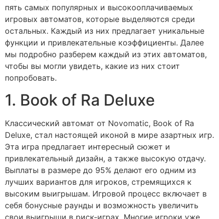
пять самых популярных и высокооплачиваемых
игровых автоматов, которые выделяются среди
остальных. Каждый из них предлагает уникальные
функции и привлекательные коэффициенты. Далее
мы подробно разберем каждый из этих автоматов,
чтобы вы могли увидеть, какие из них стоит
попробовать.
1. Book of Ra Deluxe
Классический автомат от Novomatic, Book of Ra
Deluxe, стал настоящей иконой в мире азартных игр.
Эта игра предлагает интересный сюжет и
привлекательный дизайн, а также высокую отдачу.
Выплаты в размере до 95% делают его одним из
лучших вариантов для игроков, стремящихся к
высоким выигрышам. Игровой процесс включает в
себя бонусные раунды и возможность увеличить
свои выигрыши в риск-играх. Многие игроки уже