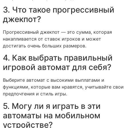
3. Что такое прогрессивный
джекпот?
Прогрессивный джекпот — это сумма, которая
накапливается от ставок игроков и может
достигать очень больших размеров.
4. Как выбрать правильный
игровой автомат для себя?
Выберите автомат с высокими выплатами и
функциями, которые вам нравятся, учитывайте свои
предпочтения и стиль игры.
5. Могу ли я играть в эти
автоматы на мобильном
устройстве?