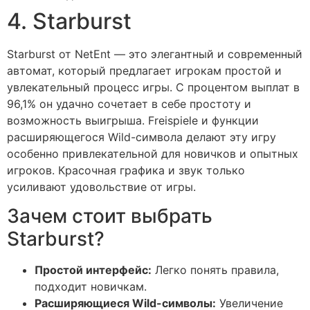
4. Starburst
Starburst от NetEnt — это элегантный и современный
автомат, который предлагает игрокам простой и
увлекательный процесс игры. С процентом выплат в
96,1% он удачно сочетает в себе простоту и
возможность выигрыша. Freispiele и функции
расширяющегося Wild-символа делают эту игру
особенно привлекательной для новичков и опытных
игроков. Красочная графика и звук только
усиливают удовольствие от игры.
Зачем стоит выбрать
Starburst?
Простой интерфейс:
Легко понять правила,
подходит новичкам.
Расширяющиеся Wild-символы:
Увеличение