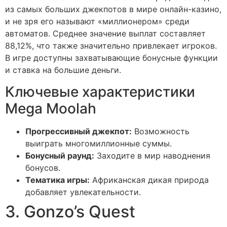
из самых больших джекпотов в мире онлайн-казино,
и не зря его называют «миллионером» среди
автоматов. Среднее значение выплат составляет
88,12%, что также значительно привлекает игроков.
В игре доступны захватывающие бонусные функции
и ставка на большие деньги.
Ключевые характеристики
Mega Moolah
Прогрессивный джекпот:
Возможность
выиграть многомиллионные суммы.
Бонусный раунд:
Заходите в мир наводнения
бонусов.
Тематика игры:
Африканская дикая природа
добавляет увлекательности.
3. Gonzo’s Quest