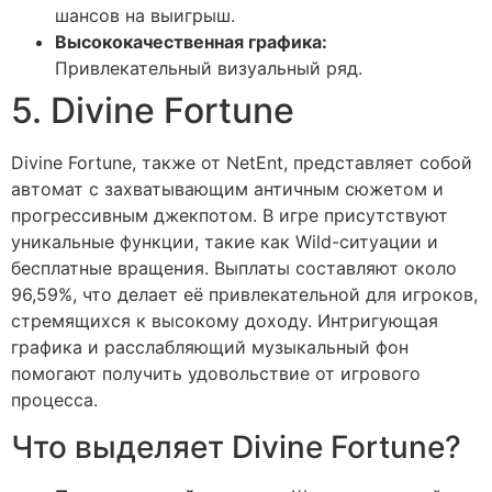
шансов на выигрыш.
Высококачественная графика:
Привлекательный визуальный ряд.
5. Divine Fortune
Divine Fortune, также от NetEnt, представляет собой
автомат с захватывающим античным сюжетом и
прогрессивным джекпотом. В игре присутствуют
уникальные функции, такие как Wild-ситуации и
бесплатные вращения. Выплаты составляют около
96,59%, что делает её привлекательной для игроков,
стремящихся к высокому доходу. Интригующая
графика и расслабляющий музыкальный фон
помогают получить удовольствие от игрового
процесса.
Что выделяет Divine Fortune?