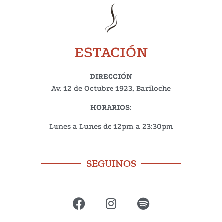
ESTACIÓN
DIRECCIÓN
Av. 12 de Octubre 1923, Bariloche
HORARIOS
:
Lunes a Lunes de 12pm a 23:30pm
SEGUINOS