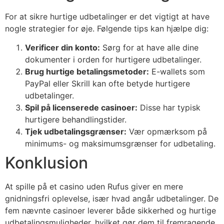
For at sikre hurtige udbetalinger er det vigtigt at have
nogle strategier for øje. Følgende tips kan hjælpe dig:
Verificer din konto:
Sørg for at have alle dine
dokumenter i orden for hurtigere udbetalinger.
Brug hurtige betalingsmetoder:
E-wallets som
PayPal eller Skrill kan ofte betyde hurtigere
udbetalinger.
Spil på licenserede casinoer:
Disse har typisk
hurtigere behandlingstider.
Tjek udbetalingsgrænser:
Vær opmærksom på
minimums- og maksimumsgrænser for udbetaling.
Konklusion
At spille på et casino uden Rufus giver en mere
gnidningsfri oplevelse, især hvad angår udbetalinger. De
fem nævnte casinoer leverer både sikkerhed og hurtige
udbetalingsmuligheder, hvilket gør dem til fremragende