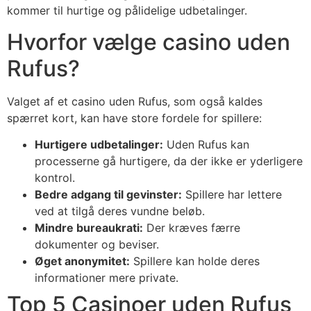
kommer til hurtige og pålidelige udbetalinger.
Hvorfor vælge casino uden
Rufus?
Valget af et casino uden Rufus, som også kaldes
spærret kort, kan have store fordele for spillere:
Hurtigere udbetalinger:
Uden Rufus kan
processerne gå hurtigere, da der ikke er yderligere
kontrol.
Bedre adgang til gevinster:
Spillere har lettere
ved at tilgå deres vundne beløb.
Mindre bureaukrati:
Der kræves færre
dokumenter og beviser.
Øget anonymitet:
Spillere kan holde deres
informationer mere private.
Top 5 Casinoer uden Rufus