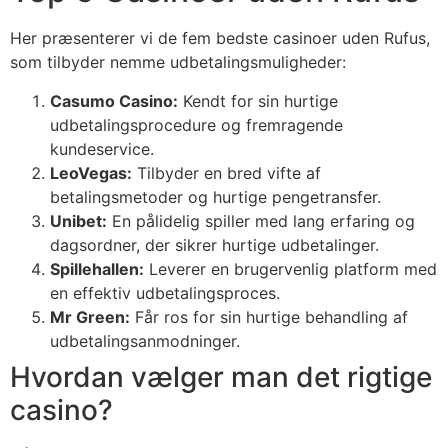
Her præsenterer vi de fem bedste casinoer uden Rufus,
som tilbyder nemme udbetalingsmuligheder:
Casumo Casino:
Kendt for sin hurtige
udbetalingsprocedure og fremragende
kundeservice.
LeoVegas:
Tilbyder en bred vifte af
betalingsmetoder og hurtige pengetransfer.
Unibet:
En pålidelig spiller med lang erfaring og
dagsordner, der sikrer hurtige udbetalinger.
Spillehallen:
Leverer en brugervenlig platform med
en effektiv udbetalingsproces.
Mr Green:
Får ros for sin hurtige behandling af
udbetalingsanmodninger.
Hvordan vælger man det rigtige
casino?