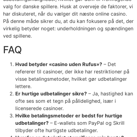
valg for danske spillere. Husk at overveje de faktorer, vi
har diskuteret, når du vælger dit næste online casino.
På denne måde sikrer du, at du kan fokusere på det, der
virkelig betyder noget: underholdningen og spændingen
ved spillene.
FAQ
Hvad betyder «casino uden Rufus»?
– Det
refererer til casinoer, der ikke har restriktioner på
visse betalingsmetoder, hvilket gør udbetalinger
lettere.
Er hurtige udbetalinger sikre?
– Ja, hastighed kan
ofte ses som et tegn på pålidelighed, især i
licenserede casinoer.
Hvilke betalingsmetoder er bedst for hurtige
udbetalinger?
– E-wallets som PayPal og Skrill
tilbyder ofte hurtigste udbetalinger.