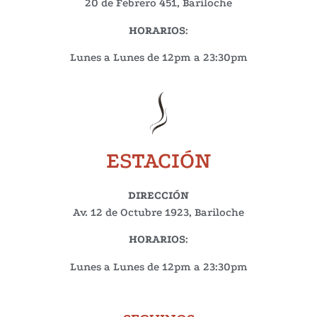
20 de Febrero 451, Bariloche
HORARIOS
:
Lunes a Lunes de 12pm a 23:30pm
ESTACIÓN
DIRECCIÓN
Av. 12 de Octubre 1923, Bariloche
HORARIOS
:
Lunes a Lunes de 12pm a 23:30pm