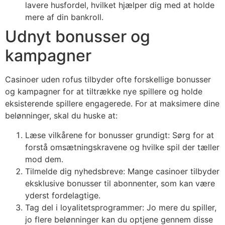
lavere husfordel, hvilket hjælper dig med at holde
mere af din bankroll.
Udnyt bonusser og
kampagner
Casinoer uden rofus tilbyder ofte forskellige bonusser
og kampagner for at tiltrække nye spillere og holde
eksisterende spillere engagerede. For at maksimere dine
belønninger, skal du huske at:
Læse vilkårene for bonusser grundigt: Sørg for at
forstå omsætningskravene og hvilke spil der tæller
mod dem.
Tilmelde dig nyhedsbreve: Mange casinoer tilbyder
eksklusive bonusser til abonnenter, som kan være
yderst fordelagtige.
Tag del i loyalitetsprogrammer: Jo mere du spiller,
jo flere belønninger kan du optjene gennem disse