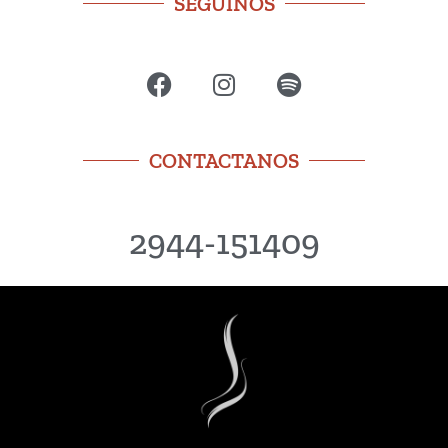
SEGUINOS
CONTACTANOS
2944-151409