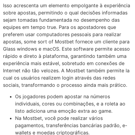
Isso acrescenta um elemento empolgante à experiência
sobre apostas, permitindo o qual decisões informadas
sejam tomadas fundamentada no desempenho das
equipes em tempo true. Para os apostadores que
preferem usar computadores pessoais para realizar
apostas, some sort of Mostbet fornece um cliente para
Glass windows e macOS. Este software permite acesso
rápido e direto à plataforma, garantindo também uma
experiência mais estável, sobretudo em conexões de
Internet não tão velozes. A Mostbet também permite la
cual os usuários realizem login através das redes
sociais, transformando o processo ainda mais prático.
Os jogadores podem apostar na números
individuais, cores ou combinações, e a roleta ao
listo adiciona uma emoção extra ao game.
Na Mostbet, você pode realizar vários
pagamentos, transferências bancárias padrão, e-
wallets e moedas criptográficas.