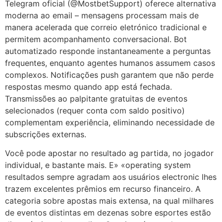
Telegram oficial (@MostbetSupport) oferece alternativa
moderna ao email – mensagens processam mais de
manera acelerada que correio eletrónico tradicional e
permitem acompanhamento conversacional. Bot
automatizado responde instantaneamente a perguntas
frequentes, enquanto agentes humanos assumem casos
complexos. Notificações push garantem que não perde
respostas mesmo quando app está fechada.
Transmissões ao palpitante gratuitas de eventos
selecionados (requer conta com saldo positivo)
complementam experiência, eliminando necessidade de
subscrições externas.
Você pode apostar no resultado ag partida, no jogador
individual, e bastante mais. E» «operating system
resultados sempre agradam aos usuários electronic lhes
trazem excelentes prêmios em recurso financeiro. A
categoria sobre apostas mais extensa, na qual milhares
de eventos distintas em dezenas sobre esportes estão