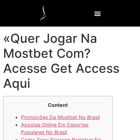
«Quer Jogar Na
Mostbet Com?
Acesse Get Access
Aqui
Content
Promoções Da Mostbet No Brasil
Apostas Online Em Esportes
Populares No Brasil
Como Sony Ericsson Registrar Na