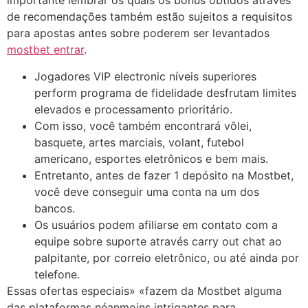
importante lembrar os quais os bónus obtidos através
de recomendações também estão sujeitos a requisitos
para apostas antes sobre poderem ser levantados
mostbet entrar
.
Jogadores VIP electronic níveis superiores
perform programa de fidelidade desfrutam limites
elevados e processamento prioritário.
Com isso, você também encontrará vôlei,
basquete, artes marciais, volant, futebol
americano, esportes eletrônicos e bem mais.
Entretanto, antes de fazer 1 depósito na Mostbet,
você deve conseguir uma conta na um dos
bancos.
Os usuários podem afiliarse em contato com a
equipe sobre suporte através carry out chat ao
palpitante, por correio eletrônico, ou até ainda por
telefone.
Essas ofertas especiais» «fazem da Mostbet alguma
das plataformas néanmoins intrigantes para