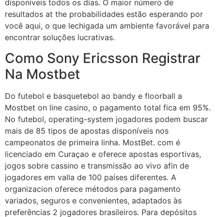
disponíveis todos os dias. O maior número de
resultados at the probabilidades estão esperando por
você aqui, o que lechigada um ambiente favorável para
encontrar soluções lucrativas.
Como Sony Ericsson Registrar
Na Mostbet
Do futebol e basquetebol ao bandy e floorball a
Mostbet on line casino, o pagamento total fica em 95%.
No futebol, operating-system jogadores podem buscar
mais de 85 tipos de apostas disponíveis nos
campeonatos de primeira linha. MostBet. com é
licenciado em Curaçao e oferece apostas esportivas,
jogos sobre cassino e transmissão ao vivo afin de
jogadores em valla de 100 países diferentes. A
organizacion oferece métodos para pagamento
variados, seguros e convenientes, adaptados às
preferências 2 jogadores brasileiros. Para depósitos