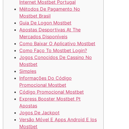
Internet Mostbet Portugal
Métodos De Pagamento No
Mostbet Brasil
Guia De Logon Mostbet
Apostas Desportivas At The
Mercados Disponíveis
Como Baixar O Aplicativo Mostbet
Como Faço To Mostbet Login?
Jogos Conocidos De Cassino No
Mostbet
Simples
Informações Do Código
Promocional Mostbet
Código Promocional Mostbet
Express Booster Mostbet Pt
Apostas
Jogos De Jackpot
Versão Móvel E Apps Android E Ios
Mostbet