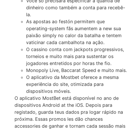
Você só precisará especificar a quantia de
dinheiro como também a conta para recebê-
la.
As apostas ao festón permitem que
operating-system fãs aumentem a new sua
paixão simply no calor da batalha e tentem
vaticinar cada cambalhota na ação.
O cassino conta com jackpots progressivos,
torneios e muito mais para sustentar os
jogadores entretidos por horas the fio.
Monopoly Live, Baccarat Speed e muito mais.
O aplicativo da Mostbet oferece a mesma
experiência do site, otimizada para
dispositivos móveis.
O aplicativo MostBet está disponível no ano de
dispositivos Android at the iOS. Depois para
registado, guarda teus dados pra logar rápido na
próxima. Essas promos les dão chances
accessories de ganhar e tornam cada sessão mais