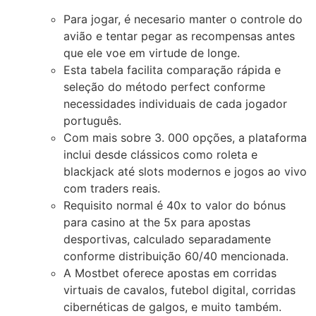
Para jogar, é necesario manter o controle do
avião e tentar pegar as recompensas antes
que ele voe em virtude de longe.
Esta tabela facilita comparação rápida e
seleção do método perfect conforme
necessidades individuais de cada jogador
português.
Com mais sobre 3. 000 opções, a plataforma
inclui desde clássicos como roleta e
blackjack até slots modernos e jogos ao vivo
com traders reais.
Requisito normal é 40x to valor do bónus
para casino at the 5x para apostas
desportivas, calculado separadamente
conforme distribuição 60/40 mencionada.
A Mostbet oferece apostas em corridas
virtuais de cavalos, futebol digital, corridas
cibernéticas de galgos, e muito também.