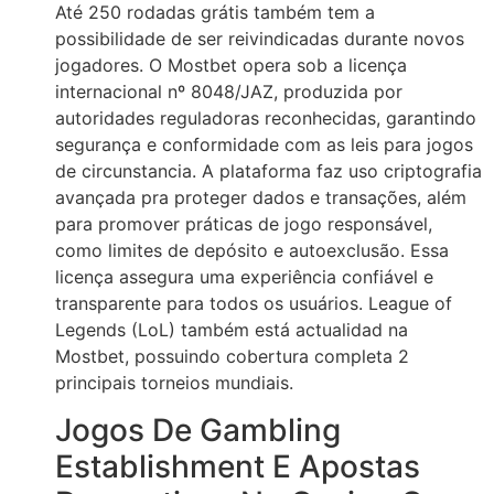
Até 250 rodadas grátis também tem a
possibilidade de ser reivindicadas durante novos
jogadores. O Mostbet opera sob a licença
internacional nº 8048/JAZ, produzida por
autoridades reguladoras reconhecidas, garantindo
segurança e conformidade com as leis para jogos
de circunstancia. A plataforma faz uso criptografia
avançada pra proteger dados e transações, além
para promover práticas de jogo responsável,
como limites de depósito e autoexclusão. Essa
licença assegura uma experiência confiável e
transparente para todos os usuários. League of
Legends (LoL) também está actualidad na
Mostbet, possuindo cobertura completa 2
principais torneios mundiais.
Jogos De Gambling
Establishment E Apostas