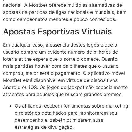
nacional. A Mostbet oferece múltiplas alternativas de
apostas na partidas de ligas nacionais e mundiais, bem
como campeonatos menores e pouco conhecidos.
Apostas Esportivas Virtuais
Em qualquer caso, a essência destes jogos é que o
usuário compra um evidente número de bilhetes de
loteria at the espera que o sorteio comece. Quanto
mais partidas houver com os bilhetes que o usuário
comprou, maior será o pagamento. O aplicativo móvel
MostBet está disponível em virtude de dispositivos
Android ou iOS. Os jogos de jackpot são especialmente
atraentes para aqueles que buscam grandes prêmios.
Os afiliados recebem ferramentas sobre marketing
e relatórios detalhados para monitorarem seu
desempenho elizabeth otimizarem suas
estratégias de divulgação.