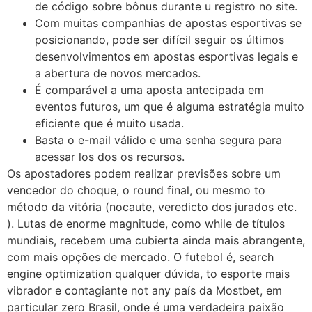
de código sobre bônus durante u registro no site.
Com muitas companhias de apostas esportivas se
posicionando, pode ser difícil seguir os últimos
desenvolvimentos em apostas esportivas legais e
a abertura de novos mercados.
É comparável a uma aposta antecipada em
eventos futuros, um que é alguma estratégia muito
eficiente que é muito usada.
Basta o e-mail válido e uma senha segura para
acessar los dos os recursos.
Os apostadores podem realizar previsões sobre um
vencedor do choque, o round final, ou mesmo to
método da vitória (nocaute, veredicto dos jurados etc.
). Lutas de enorme magnitude, como while de títulos
mundiais, recebem uma cubierta ainda mais abrangente,
com mais opções de mercado. O futebol é, search
engine optimization qualquer dúvida, to esporte mais
vibrador e contagiante not any país da Mostbet, em
particular zero Brasil, onde é uma verdadeira paixão