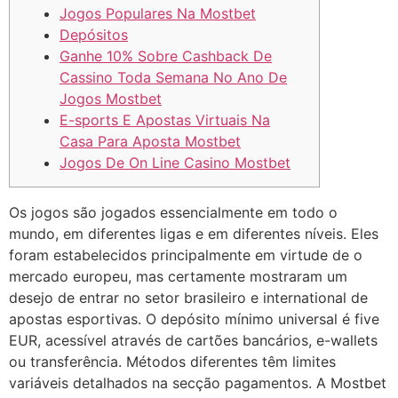
Jogos Populares Na Mostbet
Depósitos
Ganhe 10% Sobre Cashback De
Cassino Toda Semana No Ano De
Jogos Mostbet
E-sports E Apostas Virtuais Na
Casa Para Aposta Mostbet
Jogos De On Line Casino Mostbet
Os jogos são jogados essencialmente em todo o
mundo, em diferentes ligas e em diferentes níveis. Eles
foram estabelecidos principalmente em virtude de o
mercado europeu, mas certamente mostraram um
desejo de entrar no setor brasileiro e international de
apostas esportivas. O depósito mínimo universal é five
EUR, acessível através de cartões bancários, e-wallets
ou transferência. Métodos diferentes têm limites
variáveis detalhados na secção pagamentos. A Mostbet