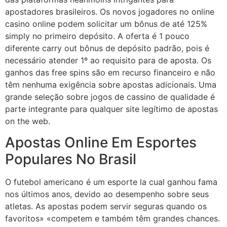
apostadores brasileiros. Os novos jogadores no online
casino online podem solicitar um bônus de até 125%
simply no primeiro depósito. A oferta é 1 pouco
diferente carry out bônus de depósito padrão, pois é
necessário atender 1º ao requisito para de aposta. Os
ganhos das free spins são em recurso financeiro e não
têm nenhuma exigência sobre apostas adicionais. Uma
grande seleção sobre jogos de cassino de qualidade é
parte integrante para qualquer site legítimo de apostas
on the web.
Apostas Online Em Esportes
Populares No Brasil
O futebol americano é um esporte la cual ganhou fama
nos últimos anos, devido ao desempenho sobre seus
atletas. As apostas podem servir seguras quando os
favoritos» «competem e também têm grandes chances.