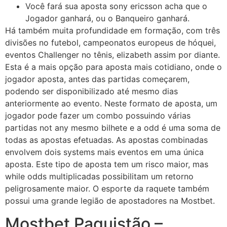
Você fará sua aposta sony ericsson acha que o
Jogador ganhará, ou o Banqueiro ganhará.
Há também muita profundidade em formação, com três
divisões no futebol, campeonatos europeus de hóquei,
eventos Challenger no tênis, elizabeth assim por diante.
Esta é a mais opção para aposta mais cotidiano, onde o
jogador aposta, antes das partidas começarem,
podendo ser disponibilizado até mesmo dias
anteriormente ao evento. Neste formato de aposta, um
jogador pode fazer um combo possuindo várias
partidas not any mesmo bilhete e a odd é uma soma de
todas as apostas efetuadas. As apostas combinadas
envolvem dois systems mais eventos em uma única
aposta. Este tipo de aposta tem um risco maior, mas
while odds multiplicadas possibilitam um retorno
peligrosamente maior. O esporte da raquete também
possui uma grande legião de apostadores na Mostbet.
Mostbet Paquistão –