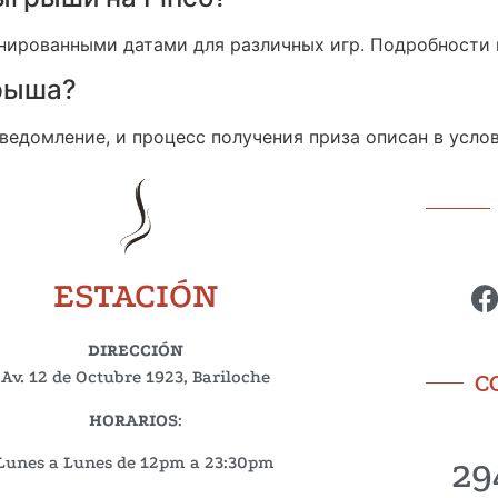
нированными датами для различных игр. Подробности 
грыша?
ведомление, и процесс получения приза описан в услов
ESTACIÓN
DIRECCIÓN
Av. 12 de Octubre 1923, Bariloche
C
HORARIOS
:
29
Lunes a Lunes de 12pm a 23:30pm