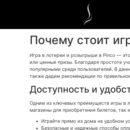
Почему стоит игр
Игра в лотереи и розыгрыши в Pinco — эт
или ценные призы. Благодаря простоте уч
популярными среди пользователей. В дан
также дадим рекомендации по правильном
Доступность и удобс
Одним из ключевых преимуществ игры в ло
магазины для приобретения билетов, так к
Играйте прямо из дома на удобном у
Безопасные и надежные способы опл