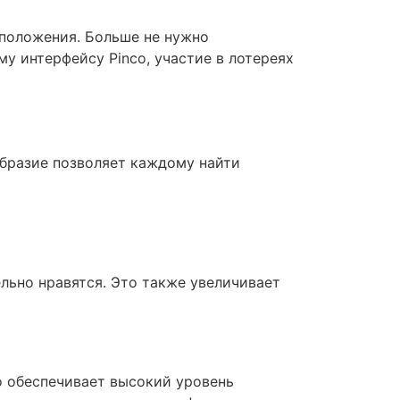
оположения. Больше не нужно
му интерфейсу Pinco, участие в лотереях
образие позволяет каждому найти
льно нравятся. Это также увеличивает
co обеспечивает высокий уровень