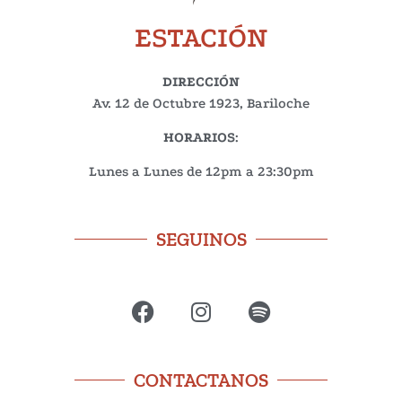
ESTACIÓN
DIRECCIÓN
Av. 12 de Octubre 1923, Bariloche
HORARIOS
:
Lunes a Lunes de 12pm a 23:30pm
SEGUINOS
CONTACTANOS