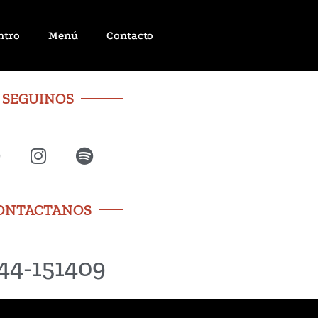
ntro
Menú
Contacto
SEGUINOS
ONTACTANOS
44-151409