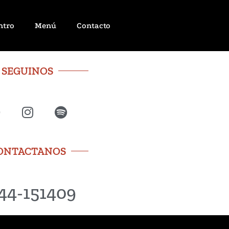
ntro
Menú
Contacto
SEGUINOS
ONTACTANOS
44-151409