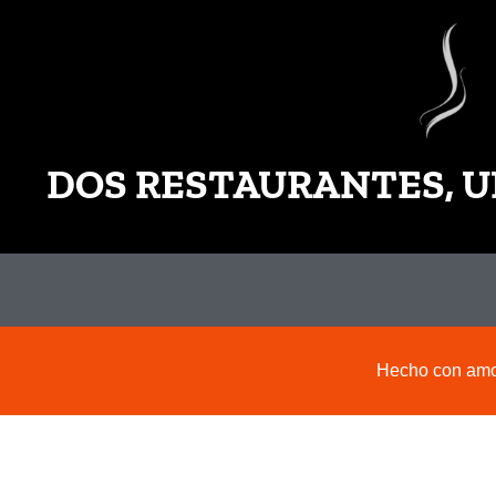
DOS RESTAURANTES, U
Hecho con amor