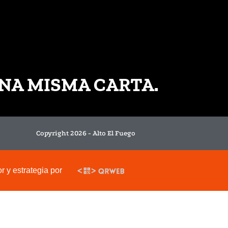
NA MISMA CARTA.
Copyright 2026 - Alto El Fuego
 y estrategia por