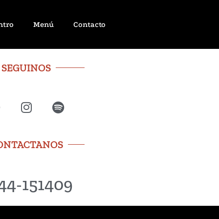
ntro
Menú
Contacto
SEGUINOS
ONTACTANOS
44-151409