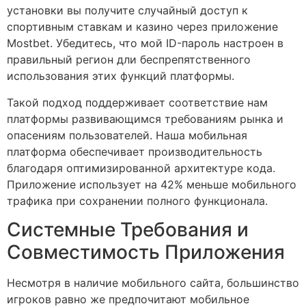
установки вы получите случайный доступ к
спортивным ставкам и казино через приложение
Mostbet. Убедитесь, что мой ID-пароль настроен в
правильный регион дли беспрепятственного
использования этих функций платформы.
Такой подход поддерживает соответствие нам
платформы развивающимся требованиям рынка и
опасениям пользователей. Наша мобильная
платформа обеспечивает производительность
благодаря оптимизированной архитектуре кода.
Приложение использует на 42% меньше мобильного
трафика при сохранении полного функционала.
Системные Требования и
Совместимость Приложения
Несмотря в наличие мобильного сайта, большинство
игроков равно же предпочитают мобильное