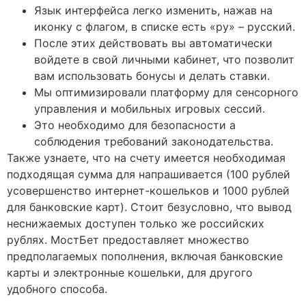
Язык интерфейса легко изменить, нажав на
иконку с флагом, в списке есть «ру» – русский.
После этих действовать вы автоматически
войдете в свой личными кабинет, что позволит
вам использовать бонусы и делать ставки.
Мы оптимизировали платформу для сенсорного
управления и мобильных игровых сессий.
Это необходимо для безопасности а
соблюдения требований законодательства.
Также узнаете, что на счету имеется необходимая
подходящая сумма для напрашивается (100 рублей
усовершенство интернет-кошельков и 1000 рублей
для банковские карт). Стоит безусловно, что вывод
неснижаемых доступен только же российских
рублях. МостБет предоставляет множество
предполагаемых пополнения, включая банковские
карты и электронные кошельки, для другого
удобного способа.