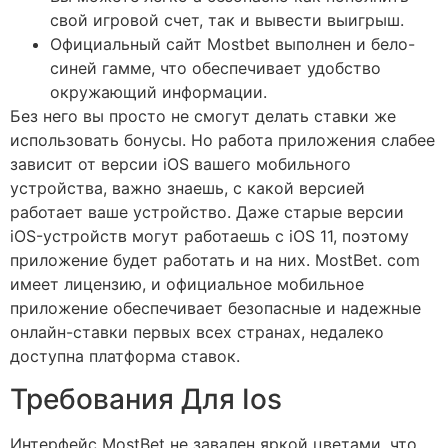
свой игровой счет, так и вывести выигрыш.
Официальный сайт Mostbet выполнен и бело-
синей гамме, что обеспечивает удобство
окружающий информации.
Без него вы просто не смогут делать ставки же
использовать бонусы. Но работа приложения слабее
зависит от версии iOS вашего мобильного
устройства, важно знаешь, с какой версией
работает ваше устройство. Даже старые версии
iOS-устройств могут работаешь с iOS 11, поэтому
приложение будет работать и на них. MostBet. com
имеет лицензию, и официальное мобильное
приложение обеспечивает безопасные и надежные
онлайн-ставки первых всех странах, недалеко
доступна платформа ставок.
Требования Для Ios
Интерфейс MostBet не завален яркой цветами, что