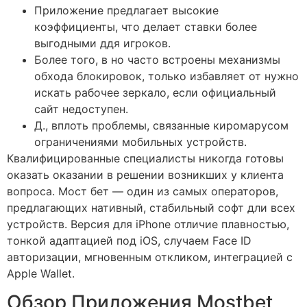
Приложение предлагает высокие
коэффициенты, что делает ставки более
выгодными ддя игроков.
Более того, в но часто встроены механизмы
обхода блокировок, только избавляет от нужно
искать рабочее зеркало, если официальный
сайт недоступен.
Д., вплоть проблемы, связанные киромарусом
ограничениями мобильных устройств.
Квалифицированные специалисты никогда готовы
оказать оказании в решении возникших у клиента
вопроса. Мост бет — один из самых операторов,
предлагающих нативный, стабильный софт дли всех
устройств. Версия для iPhone отличие плавностью,
тонкой адаптацией под iOS, случаем Face ID
авторизации, мгновенным откликом, интеграцией с
Apple Wallet.
Обзор Приложения Mostbet