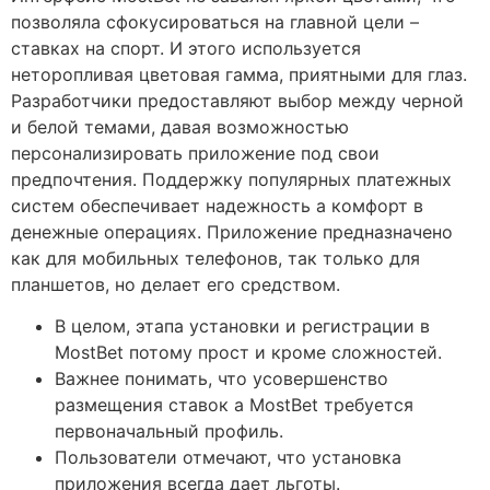
позволяла сфокусироваться на главной цели –
ставках на спорт. И этого используется
неторопливая цветовая гамма, приятными для глаз.
Разработчики предоставляют выбор между черной
и белой темами, давая возможностью
персонализировать приложение под свои
предпочтения. Поддержку популярных платежных
систем обеспечивает надежность а комфорт в
денежные операциях. Приложение предназначено
как для мобильных телефонов, так только для
планшетов, но делает его средством.
В целом, этапа установки и регистрации в
MostBet потому прост и кроме сложностей.
Важнее понимать, что усовершенство
размещения ставок а MostBet требуется
первоначальный профиль.
Пользователи отмечают, что установка
приложения всегда дает льготы.