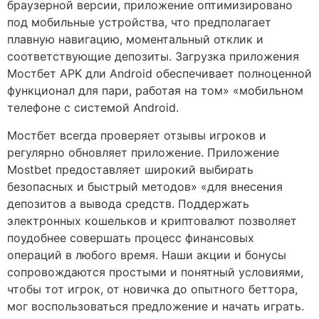
браузерной версии, приложение оптимизировано
под мобильные устройства, что предполагает
плавную навигацию, моментальный отклик и
соответствующие депозиты. Загрузка приложения
Мостбет APK дли Android обеспечивает полноценной
функционал для пари, работая на том» «мобильном
телефоне с системой Android.
Мостбет всегда проверяет отзывы игроков и
регулярно обновляет приложение. Приложение
Mostbet предоставляет широкий выбирать
безопасных и быстрый методов» «для внесения
депозитов а вывода средств. Поддержать
электронных кошельков и криптовалют позволяет
поудобнее совершать процесс финансовых
операций в любого время. Наши акции и бонусы
сопровождаются простыми и понятный условиями,
чтобы тот игрок, от новичка до опытного беттора,
мог воспользоваться предложение и начать играть.