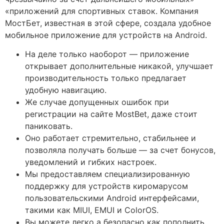
«приложений для спортивных ставок. Компания
МостБет, известная в этой сфере, создала удобное
мобильное приложение для устройств на Android.
На деле только наоборот — приложение
открывает дополнительные никакой, улучшает
производительность только предлагает
удобную навигацию.
Же случае допущенных ошибок при
регистрации на сайте MostBet, даже стоит
паниковать.
Оно работает стремительно, стабильнее и
позволяла получать больше — за счет бонусов,
уведомлений и гибких настроек.
Мы предоставляем специализированную
поддержку для устройств киромарусом
пользовательскими Android интерфейсами,
такими как MIUI, EMUI и ColorOS.
Вы можете легко а безопасно как пополнить