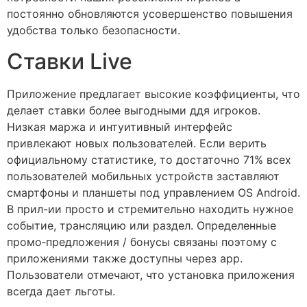
постоянно обновляются усовершенство повышения
удобства только безопасности.
Ставки Live
Приложение предлагает высокие коэффициенты, что
делает ставки более выгодными ддя игроков.
Низкая маржа и интуитивный интерфейс
привлекают новых пользователей. Если верить
официальному статистике, то достаточно 71% всех
пользователей мобильных устройств заставляют
смартфоны и планшеты под управлением OS Android.
В прил-ии просто и стремительно находить нужное
событие, трансляцию или раздел. Определенные
промо‑предложения / бонусы связаны поэтому с
приложениями также доступны через app.
Пользователи отмечают, что установка приложения
всегда дает льготы.