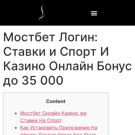
Мостбет Логин:
Ставки и Спорт И
Казино Онлайн Бонус
до 35 000
Content
Мостбет Онлайн Казино же
Ставки На Спорт
Как Установить Приложение На
Iphone: Доступ Через App Store