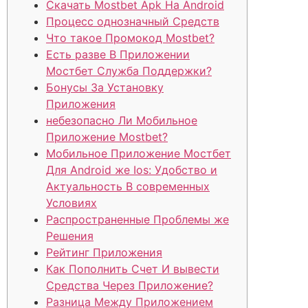
Скачать Mostbet Apk На Android
Процесс однозначный Средств
Что такое Промокод Mostbet?
Есть разве В Приложении
Мостбет Служба Поддержки?
Бонусы За Установку
Приложения
небезопасно Ли Мобильное
Приложение Mostbet?
Мобильное Приложение Мостбет
Для Android же Ios: Удобство и
Актуальность В современных
Условиях
Распространенные Проблемы же
Решения
Рейтинг Приложения
Как Пополнить Счет И вывести
Средства Через Приложение?
Разница Между Приложением