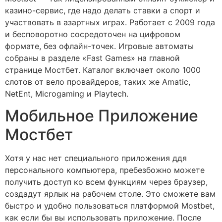
казино-сервис, где надо делать ставки а спорт и
участвовать в азартных играх. Работает с 2009 года
и бесповоротно сосредоточен на цифровом
формате, без офлайн-точек. Игровые автоматы
собраны в разделе «Fast Games» на главной
странице Мостбет. Каталог включает около 1000
слотов от вело провайдеров, таких же Amatic,
NetEnt, Microgaming и Playtech.
Мобильное Приложение
Мостбет
Хотя у нас нет специального приложения ддя
персонального компьютера, пребезбожно можете
получить доступ ко всем функциям через браузер,
создадут ярлык на рабочем столе. Это сможете вам
быстро и удобно пользоваться платформой Mostbet,
как если бы вы использовать приложение. После