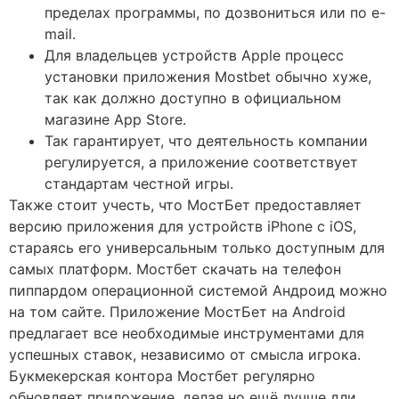
пределах программы, по дозвониться или по e-
mail.
Для владельцев устройств Apple процесс
установки приложения Mostbet обычно хуже,
так как должно доступно в официальном
магазине App Store.
Так гарантирует, что деятельность компании
регулируется, а приложение соответствует
стандартам честной игры.
Также стоит учесть, что МостБет предоставляет
версию приложения для устройств iPhone с iOS,
стараясь его универсальным только доступным для
самых платформ. Мостбет скачать на телефон
пиппардом операционной системой Андроид можно
на том сайте. Приложение МостБет на Android
предлагает все необходимые инструментами для
успешных ставок, независимо от смысла игрока.
Букмекерская контора Мостбет регулярно
обновляет приложение, делая но ещё лучше дли