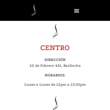
CENTRO
DIRECCIÓN
20 de Febrero 451, Bariloche
HORARIOS
:
Lunes a Lunes de 12pm a 23:30pm