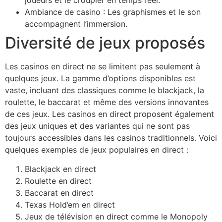
joueurs et le croupier en temps réel.
Ambiance de casino : Les graphismes et le son
accompagnent l’immersion.
Diversité de jeux proposés
Les casinos en direct ne se limitent pas seulement à
quelques jeux. La gamme d’options disponibles est
vaste, incluant des classiques comme le blackjack, la
roulette, le baccarat et même des versions innovantes
de ces jeux. Les casinos en direct proposent également
des jeux uniques et des variantes qui ne sont pas
toujours accessibles dans les casinos traditionnels. Voici
quelques exemples de jeux populaires en direct :
Blackjack en direct
Roulette en direct
Baccarat en direct
Texas Hold’em en direct
Jeux de télévision en direct comme le Monopoly