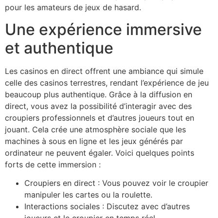
pour les amateurs de jeux de hasard.
Une expérience immersive
et authentique
Les casinos en direct offrent une ambiance qui simule
celle des casinos terrestres, rendant l’expérience de jeu
beaucoup plus authentique. Grâce à la diffusion en
direct, vous avez la possibilité d’interagir avec des
croupiers professionnels et d’autres joueurs tout en
jouant. Cela crée une atmosphère sociale que les
machines à sous en ligne et les jeux générés par
ordinateur ne peuvent égaler. Voici quelques points
forts de cette immersion :
Croupiers en direct : Vous pouvez voir le croupier
manipuler les cartes ou la roulette.
Interactions sociales : Discutez avec d’autres