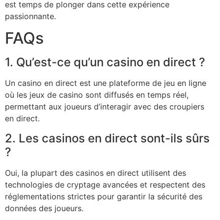
est temps de plonger dans cette expérience
passionnante.
FAQs
1. Qu’est-ce qu’un casino en direct ?
Un casino en direct est une plateforme de jeu en ligne
où les jeux de casino sont diffusés en temps réel,
permettant aux joueurs d’interagir avec des croupiers
en direct.
2. Les casinos en direct sont-ils sûrs
?
Oui, la plupart des casinos en direct utilisent des
technologies de cryptage avancées et respectent des
réglementations strictes pour garantir la sécurité des
données des joueurs.