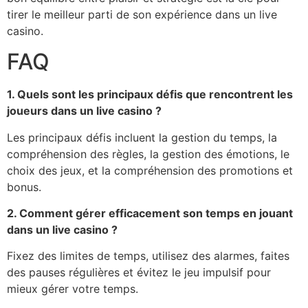
tirer le meilleur parti de son expérience dans un live
casino.
FAQ
1. Quels sont les principaux défis que rencontrent les
joueurs dans un live casino ?
Les principaux défis incluent la gestion du temps, la
compréhension des règles, la gestion des émotions, le
choix des jeux, et la compréhension des promotions et
bonus.
2. Comment gérer efficacement son temps en jouant
dans un live casino ?
Fixez des limites de temps, utilisez des alarmes, faites
des pauses régulières et évitez le jeu impulsif pour
mieux gérer votre temps.