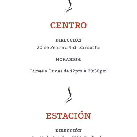
CENTRO
DIRECCIÓN
20 de Febrero 451, Bariloche
HORARIOS
:
Lunes a Lunes de 12pm a 23:30pm
ESTACIÓN
DIRECCIÓN