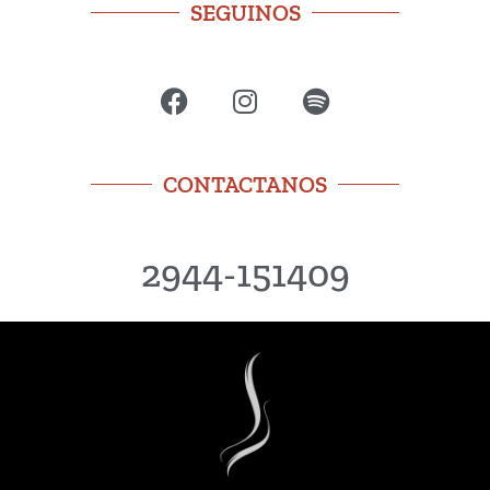
SEGUINOS
CONTACTANOS
2944-151409