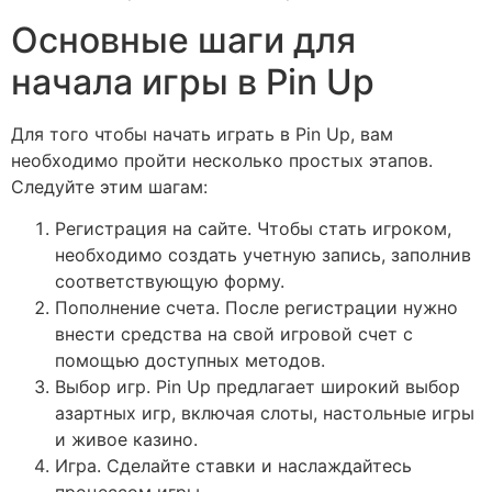
Основные шаги для
начала игры в Pin Up
Для того чтобы начать играть в Pin Up, вам
необходимо пройти несколько простых этапов.
Следуйте этим шагам:
Регистрация на сайте. Чтобы стать игроком,
необходимо создать учетную запись, заполнив
соответствующую форму.
Пополнение счета. После регистрации нужно
внести средства на свой игровой счет с
помощью доступных методов.
Выбор игр. Pin Up предлагает широкий выбор
азартных игр, включая слоты, настольные игры
и живое казино.
Игра. Сделайте ставки и наслаждайтесь