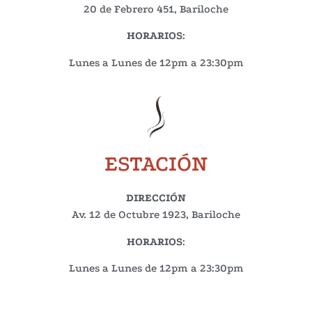
20 de Febrero 451, Bariloche
HORARIOS
:
Lunes a Lunes de 12pm a 23:30pm
ESTACIÓN
DIRECCIÓN
Av. 12 de Octubre 1923, Bariloche
HORARIOS
:
Lunes a Lunes de 12pm a 23:30pm