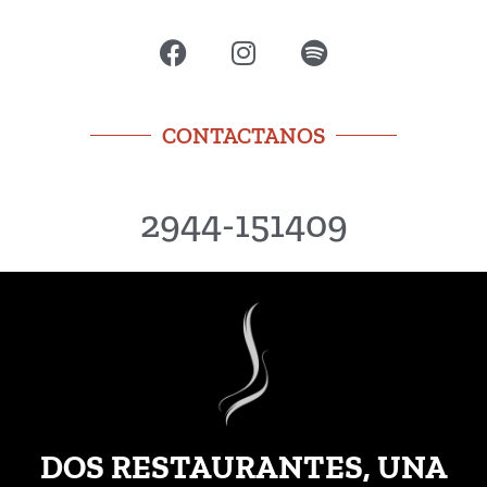
CONTACTANOS
2944-151409
DOS RESTAURANTES, UNA