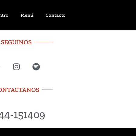
ntro
Menú
Contacto
SEGUINOS
ONTACTANOS
44-151409