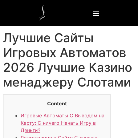
Лучшие Сайты
Игровых Автоматов
2026 Лучшие Казино
менаджеру Слотами
Content
Игровые Автоматы С Выводом на
Карту: С ничего Начать Игру в
Деньги?
Регистрация в Сайте С лучшая