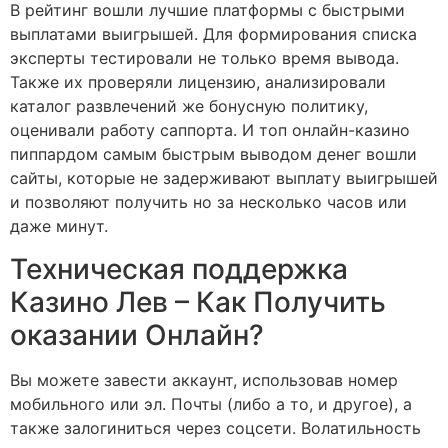
В рейтинг вошли лучшие платформы с быстрыми
выплатами выигрышей. Для формирования списка
эксперты тестировали не только время вывода.
Также их проверяли лицензию, анализировали
каталог развлечений же бонусную политику,
оценивали работу саппорта. И топ онлайн-казино
пиппардом самым быстрым выводом денег вошли
сайты, которые не задерживают выплату выигрышей
и позволяют получить но за несколько часов или
даже минут.
Техническая поддержка
Казино Лев – Как Получить
оказании Онлайн?
Вы можете завести аккаунт, использовав номер
мобильного или эл. Почты (либо а то, и другое), а
также залогиниться через соцсети. Волатильность