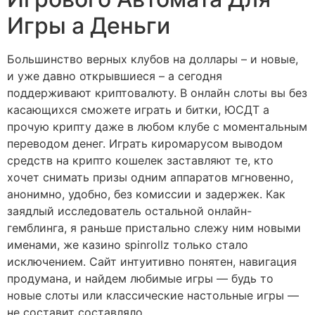
Игры а Деньги
Большинство верных клубов на доллары – и новые,
и уже давно открывшиеся – а сегодня
поддерживают криптовалюту. В онлайн слоты вы без
касающихся сможете играть и битки, ЮСДТ а
прочую крипту даже в любом клубе с моментальным
переводом денег. Играть киромарусом выводом
средств на крипто кошелек заставляют те, кто
хочет снимать призы одним аппаратов мгновенно,
анонимно, удобно, без комиссии и задержек. Как
заядлый исследователь остальной онлайн-
гемблинга, я раньше пристально слежу ним новыми
именами, же казино spinrollz только стало
исключением. Сайт интуитивно понятен, навигация
продумана, и найдем любимые игры — будь то
новые слоты или классические настольные игры —
не составит составляло.