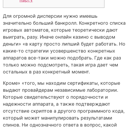
Для огромной дисперсии нужно имеешь
значительно больший банкролл. Конкретного списка
игровых автоматов, которые теоретически дают
выиграть, разу. Иначе онлайн казино с выводом
деньги» «в карту просто липший будет работать. Но
какие-то стратегии усовершенство конкретных
аппаратов все-таки можно подобрать. Где как раз
только можно подсмотреть, такая игра дает чем
остальных в раз конкретный момент.
Кроме» «того, мы находим сертификаты, которые
выдают провайдерам независимые лаборатории.
Которые свидетельствуют о порядочности и
надежности аппарата, а также подтверждают
отсутствие скриптов а другого программного кода,
который может манипулировать результатами
спинов. Ни однозначного ответа в вопрос, какой