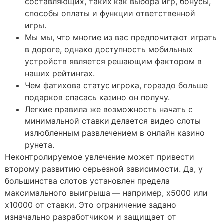
составляющих, таких как выбора игр, бонусы,
способы оплаты и функции ответственной
игры.
Мы мы, что многие из вас предпочитают играть
в дороге, однако доступность мобильных
устройств является решающим фактором в
наших рейтингах.
Чем фатихова статус игрока, гораздо больше
подарков спасась казино он получу.
Легкие правила же возможность начать с
минимальной ставки делается видео слоты
излюбленным развлечением в онлайн казино
рунета.
Неконтролируемое увлечение может привести
второму развитию серьезной зависимости. Да, у
большинства слотов установлен предела
максимального выигрыша — например, x5000 или
x10000 от ставки. Это ограничение задано
изначально разработчиком и защищает от