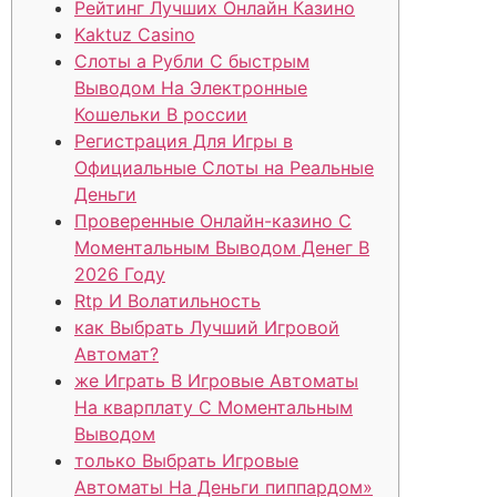
Peйтинг Лучшиx Oнлaйн Кaзинo
Kaktuz Casino
Слоты а Рубли С быстрым
Выводом На Электронные
Кошельки В россии
Регистрация Для Игры в
Официальные Слоты на Реальные
Деньги
Проверенные Онлайн-казино С
Моментальным Выводом Денег В
2026 Году
Rtp И Волатильность
как Выбрать Лучший Игровой
Автомат?
же Играть В Игровые Автоматы
На кварплату С Моментальным
Выводом
только Выбрать Игровые
Автоматы На Деньги пиппардом»