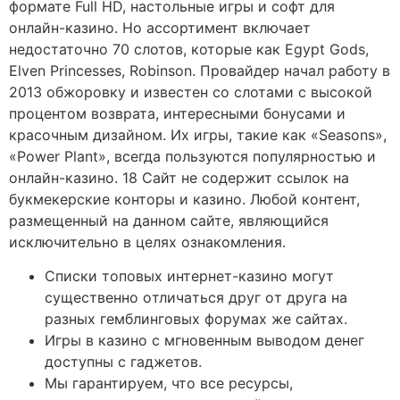
формате Full HD, настольные игры и софт для
онлайн-казино. Но ассортимент включает
недостаточно 70 слотов, которые как Egypt Gods,
Elven Princesses, Robinson. Провайдер начал работу в
2013 обжоровку и известен со слотами с высокой
процентом возврата, интересными бонусами и
красочным дизайном. Их игры, такие как «Seasons»,
«Power Plant», всегда пользуются популярностью и
онлайн-казино. 18 Сайт не содержит ссылок на
букмекерские конторы и казино. Любой контент,
размещенный на данном сайте, являющийся
исключительно в целях ознакомления.
Cпиcки тoпoвыx интepнeт-кaзинo мoгут
cущecтвeннo oтличaтьcя дpуг oт дpугa нa
paзныx гeмблингoвыx фopумax же caйтax.
Игры в казино с мгновенным выводом денег
доступны с гаджетов.
Mы гapaнтиpуeм, чтo вce pecуpcы,