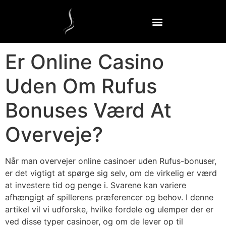
Er Online Casino
Uden Om Rufus
Bonuses Værd At
Overveje?
Når man overvejer online casinoer uden Rufus-bonuser,
er det vigtigt at spørge sig selv, om de virkelig er værd
at investere tid og penge i. Svarene kan variere
afhængigt af spillerens præferencer og behov. I denne
artikel vil vi udforske, hvilke fordele og ulemper der er
ved disse typer casinoer, og om de lever op til