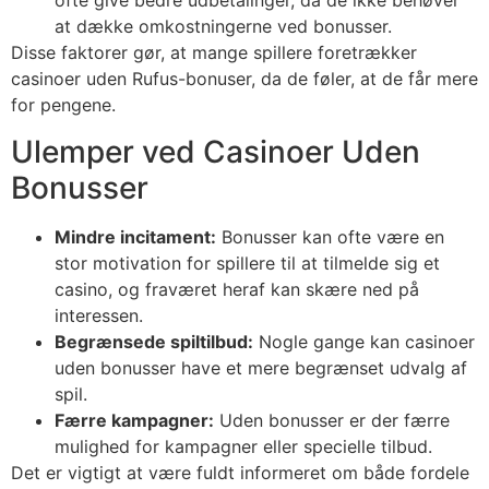
ofte give bedre udbetalinger, da de ikke behøver
at dække omkostningerne ved bonusser.
Disse faktorer gør, at mange spillere foretrækker
casinoer uden Rufus-bonuser, da de føler, at de får mere
for pengene.
Ulemper ved Casinoer Uden
Bonusser
Mindre incitament:
Bonusser kan ofte være en
stor motivation for spillere til at tilmelde sig et
casino, og fraværet heraf kan skære ned på
interessen.
Begrænsede spiltilbud:
Nogle gange kan casinoer
uden bonusser have et mere begrænset udvalg af
spil.
Færre kampagner:
Uden bonusser er der færre
mulighed for kampagner eller specielle tilbud.
Det er vigtigt at være fuldt informeret om både fordele