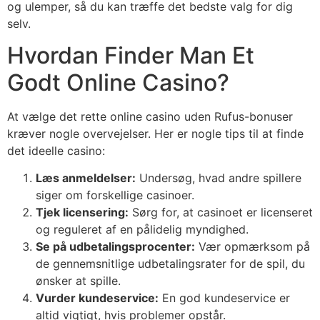
og ulemper, så du kan træffe det bedste valg for dig
selv.
Hvordan Finder Man Et
Godt Online Casino?
At vælge det rette online casino uden Rufus-bonuser
kræver nogle overvejelser. Her er nogle tips til at finde
det ideelle casino:
Læs anmeldelser:
Undersøg, hvad andre spillere
siger om forskellige casinoer.
Tjek licensering:
Sørg for, at casinoet er licenseret
og reguleret af en pålidelig myndighed.
Se på udbetalingsprocenter:
Vær opmærksom på
de gennemsnitlige udbetalingsrater for de spil, du
ønsker at spille.
Vurder kundeservice:
En god kundeservice er
altid vigtigt, hvis problemer opstår.