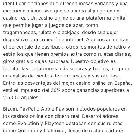
identificar opciones que ofrecen mesas variadas y una
experiencia inmersiva que se acerca al juego en un
casino real. Un casino online es una plataforma digital
que permite jugar a juegos de azar, como
tragamonedas, ruleta o blackjack, desde cualquier
dispositivo con conexión a internet. Algunos aumentan
el porcentaje de cashback, otros los montos de retiro y
están los que tienen premios extra como ruletas diarias,
giros gratis o cajas sorpresa. Nuestro objetivo es
facilitar las plataformas más seguras y fiables, luego de
un análisis de cientos de propuestas y sus ofertas.
Entre las desventajas del mejor casino online en España,
está el impuesto del 20% sobre ganancias superiores a
2.500€ anuales.
Bizum, PayPal o Apple Pay son métodos populares en
los casinos online con dinero real. Desarrolladores
como Evolution y Playtech destacan con sus ruletas
como Quantum y Lightning, llenas de multiplicadores