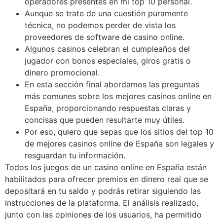
operadores presentes en mi top 10 personal.
Aunque se trate de una cuestión puramente
técnica, no podemos perder de vista los
proveedores de software de casino online.
Algunos casinos celebran el cumpleaños del
jugador con bonos especiales, giros gratis o
dinero promocional.
En esta sección final abordamos las preguntas
más comunes sobre los mejores casinos online en
España, proporcionando respuestas claras y
concisas que pueden resultarte muy útiles.
Por eso, quiero que sepas que los sitios del top 10
de mejores casinos online de España son legales y
resguardan tu información.
Todos los juegos de un casino online en España están
habilitados para ofrecer premios en dinero real que se
depositará en tu saldo y podrás retirar siguiendo las
instrucciones de la plataforma. El análisis realizado,
junto con las opiniones de los usuarios, ha permitido