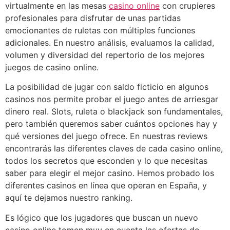
virtualmente en las mesas
casino online
con crupieres
profesionales para disfrutar de unas partidas
emocionantes de ruletas con múltiples funciones
adicionales. En nuestro análisis, evaluamos la calidad,
volumen y diversidad del repertorio de los mejores
juegos de casino online.
La posibilidad de jugar con saldo ficticio en algunos
casinos nos permite probar el juego antes de arriesgar
dinero real. Slots, ruleta o blackjack son fundamentales,
pero también queremos saber cuántos opciones hay y
qué versiones del juego ofrece. En nuestras reviews
encontrarás las diferentes claves de cada casino online,
todos los secretos que esconden y lo que necesitas
saber para elegir el mejor casino. Hemos probado los
diferentes casinos en línea que operan en España, y
aquí te dejamos nuestro ranking.
Es lógico que los jugadores que buscan un nuevo
casino online tomen muy en cuenta las ofertas de