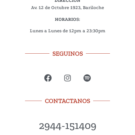
DIRECCIÓN
Av. 12 de Octubre 1923, Bariloche
HORARIOS
:
Lunes a Lunes de 12pm a 23:30pm
SEGUINOS
CONTACTANOS
2944-151409