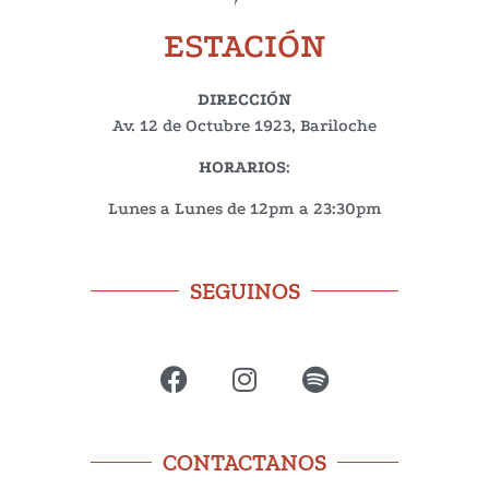
ESTACIÓN
DIRECCIÓN
Av. 12 de Octubre 1923, Bariloche
HORARIOS
:
Lunes a Lunes de 12pm a 23:30pm
SEGUINOS
CONTACTANOS