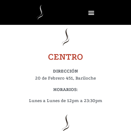
CENTRO
DIRECCIÓN
20 de Febrero 451, Bariloche
HORARIOS
:
Lunes a Lunes de 12pm a 23:30pm