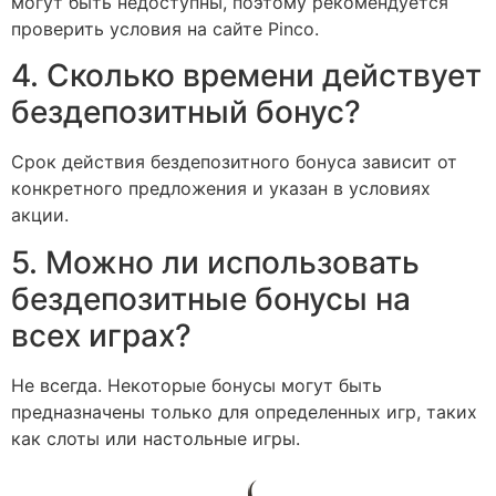
могут быть недоступны, поэтому рекомендуется
проверить условия на сайте Pinco.
4. Сколько времени действует
бездепозитный бонус?
Срок действия бездепозитного бонуса зависит от
конкретного предложения и указан в условиях
акции.
5. Можно ли использовать
бездепозитные бонусы на
всех играх?
Не всегда. Некоторые бонусы могут быть
предназначены только для определенных игр, таких
как слоты или настольные игры.