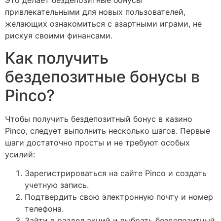
Это делает бездепозитные бонусы
привлекательными для новых пользователей,
желающих ознакомиться с азартными играми, не
рискуя своими финансами.
Как получить
бездепозитные бонусы в
Pinco?
Чтобы получить бездепозитный бонус в казино
Pinco, следует выполнить несколько шагов. Первые
шаги достаточно просты и не требуют особых
усилий:
Зарегистрироваться на сайте Pinco и создать
учетную запись.
Подтвердить свою электронную почту и номер
телефона.
Зайти в раздел акций и выбрать бездепозитный