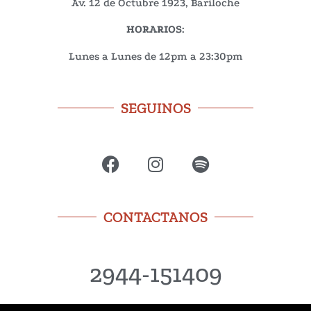
Av. 12 de Octubre 1923, Bariloche
HORARIOS
:
Lunes a Lunes de 12pm a 23:30pm
SEGUINOS
CONTACTANOS
2944-151409