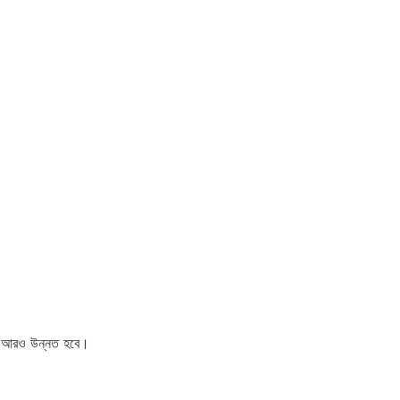
তা আরও উন্নত হবে।