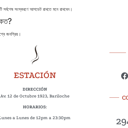
টি সর্বশেষ সংস্করণে আপডেট রাখতে মনে রাখবেন।
া কত?
শ্বে জনপ্রিয়।
ESTACIÓN
DIRECCIÓN
Av. 12 de Octubre 1923, Bariloche
C
HORARIOS
:
29
Lunes a Lunes de 12pm a 23:30pm