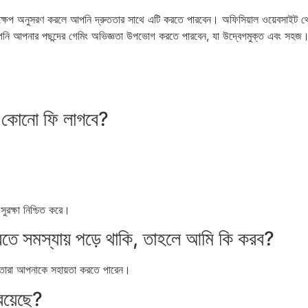
ষেপ অনুসরণ করলে আপনি দ্রুততার সাথে এটি করতে পারবেন। অফিসিয়াল ওয়েবসাইট থেক
ে আপনি আপনার পছন্দের গেমিং অভিজ্ঞতা উপভোগ করতে পারবেন, যা উদ্বেগমুক্ত এবং 
ি কোনো ফি লাগবে?
 সুরক্ষা নিশ্চিত করে।
রতে সমস্যায় পড়ে থাকি, তাহলে আমি কি করব?
 তারা আপনাকে সহায়তা করতে পারেন।
রয়েছে?