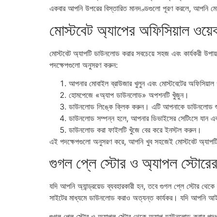
একবার আপনি উপরের বিস্তারিত মানদণ্ডগুলো পূরণ করলে, আপনি ম
মোস্টবেট অ্যাপের অফিসিয়াল ওয
মোস্টবেট অ্যাপটি ডাউনলোড করার সবচেয়ে সহজ এবং কার্যকরী উপা
পদক্ষেপগুলো অনুসরণ করুন:
আপনার মোবাইল ব্রাউজার খুলুন এবং মোস্টবেটের অফিসিয়াল
হোমপেজে «অ্যাপ ডাউনলোড» অপশনটি খুঁজুন।
ডাউনলোড লিঙ্কে ক্লিক করুন। এটি আপনাকে ডাউনলোড শ
ডাউনলোড সম্পন্ন হলে, আপনার ডিভাইসের সেটিংসে যান এব
ডাউনলোড করা ফাইলটি খুঁজে বের করে ইনস্টল করুন।
এই পদক্ষেপগুলো অনুসরণ করে, আপনি খুব সহজেই মোস্টবেট অ্যাপ
গুগল প্লে স্টোর ও অ্যাপল স্টোরে
যদি আপনি অ্যান্ড্রয়েড ব্যবহারকারী হন, তবে গুগল প্লে স্টোর থে
সাইটের মাধ্যমে ডাউনলোড করাও অত্যন্ত কার্যকর। যদি আপনি আই
গুগল প্লে স্টোর ও অ্যাপল স্টোর থেকে অ্যাপ ডাউনলোড করার পদ্