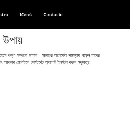
ntro
Menú
Contacto
 উপায়
তম পন্থা সম্পর্কে জানাব। সচরাচর অনেকেই সমস্যায় পড়েন যাদের
এবং আপনার মোবাইলে মোস্টবেট অ্যাপটি ইনস্টল করুন শুধুমাত্র