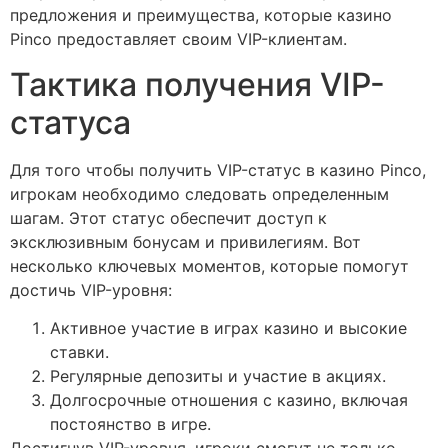
предложения и преимущества, которые казино
Pinco предоставляет своим VIP-клиентам.
Тактика получения VIP-
статуса
Для того чтобы получить VIP-статус в казино Pinco,
игрокам необходимо следовать определенным
шагам. Этот статус обеспечит доступ к
эксклюзивным бонусам и привилегиям. Вот
несколько ключевых моментов, которые помогут
достичь VIP-уровня:
Активное участие в играх казино и высокие
ставки.
Регулярные депозиты и участие в акциях.
Долгосрочные отношения с казино, включая
постоянство в игре.