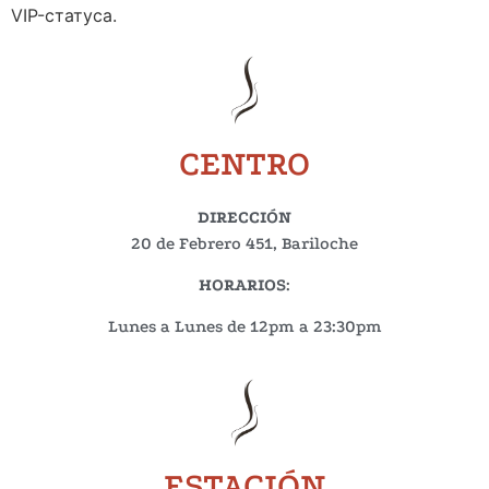
VIP-статуса.
CENTRO
DIRECCIÓN
20 de Febrero 451, Bariloche
HORARIOS
:
Lunes a Lunes de 12pm a 23:30pm
ESTACIÓN