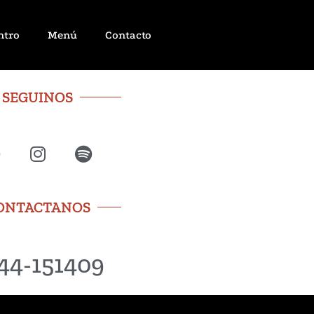
ntro
Menú
Contacto
SEGUINOS
ONTACTANOS
44-151409