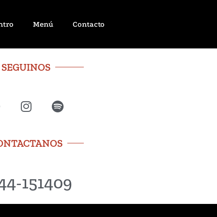
ntro
Menú
Contacto
SEGUINOS
ONTACTANOS
44-151409